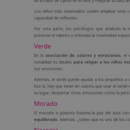
un estado de calma en el niño y mejorar su descan
Los niños más reservados suelen emplear este col
capacidad de reflexión.
Por otra parte, los psicólogos que analizan la 
potencia el talento y estimula la creatividad espec
Verde
En la
asociación de colores y emociones
, el
tonalidad es ideales
para relajar a los niños m
sus emociones.
Además, el verde puede ayudar a los pequeños a a
Eso sí, hay que tener en cuenta que usar el verde
su lugar, despertar otras emociones como la pere
Morado
El morado o púrpura fusiona la paz del azul con
equilibrado
. Además, ¿sabes que es uno de los col
Naranja