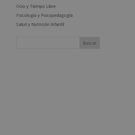
t
Ocio y Tiempo Libre
i
Psicología y Psicopedagogía
v
Salud y Nutrición Infantil
e
: