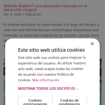
Método Waldorf: una educación centrada en el
desarrollo integral
Abr 4, 2025
|
Educación
El sistema educativo ha evolucionado a lo largo del tiempo, y
cada vez más familias buscan metodologías alternativas que
fomenten el desarrollo integral de los infantes. Uno de estos
enfoques es el método Waldorf, basado en la filosofía de
×
Rudolf Steiner. Esta...
Este sitio web utiliza cookies
Este sitio web usa cookies para mejorar la
experiencia del usuario. Al utilizar nuestro
sitio web, usted acepta todas las cookies
de acuerdo con nuestra Política de
cookies.
Más información
MOSTRAR TODOS LOS SOCIOS
(5) →
Cookies
Cookies de
estrictamente
rendimiento