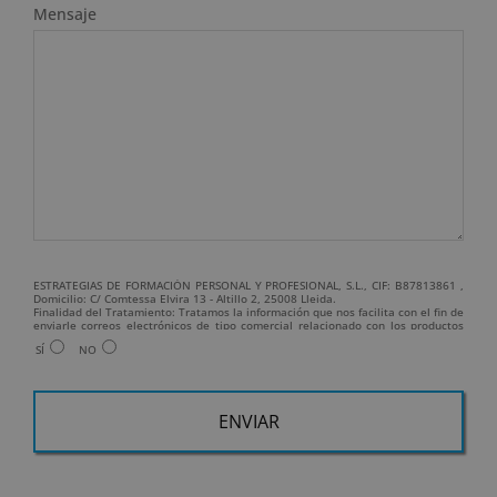
Mensaje
ESTRATEGIAS DE FORMACIÓN PERSONAL Y PROFESIONAL, S.L., CIF: B87813861 ,
Domicilio: C/ Comtessa Elvira 13 - Altillo 2, 25008 Lleida.
Finalidad del Tratamiento: Tratamos la información que nos facilita con el fin de
enviarle correos electrónicos de tipo comercial relacionado con los productos
ofrecidos y otros tipo de productos que fueran de su interés.
SÍ
NO
Legitimación del tratamiento: Consentimiento del interesado.
Derechos: Puede ejercitar sus derechos identificándose suficientemente,
dirigiéndose a la dirección info@grupoesneca.com.
Para más información consulte nuestra Política de Privacidad.
Desea recibir información comercial (vía telefónica y/o email):
A
l