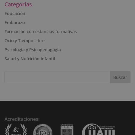
Categorías
t
e
Educación
r
Embarazo
n
Formación con estancias formativas
a
t
Ocio y Tiempo Libre
i
Psicología y Psicopedagogía
v
Salud y Nutrición Infantil
e
:
Acreditaciones: